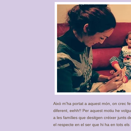
Això m'ha portat a aquest món, on crec f
diferent, eehh!! Per aquest motiu he volg
a les famílies que desitgen créixer junts de
el respecte en el ser que hi ha en tots el