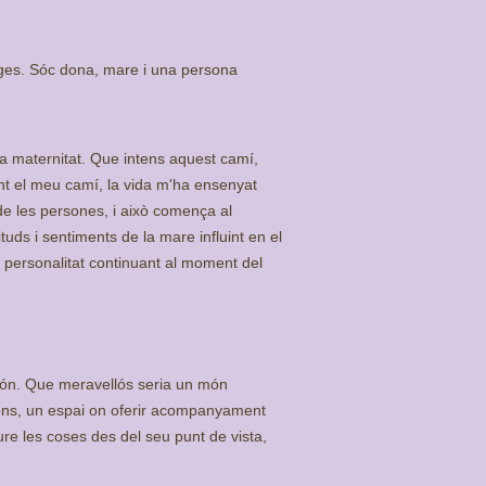
ages. Sóc dona, mare i una persona
la maternitat. Que intens aquest camí,
ant el meu camí, la vida m'ha ensenyat
de les persones, i això comença al
uds i sentiments de la mare influint en el
 personalitat continuant al moment del
món. Que meravellós seria un món
cions, un espai on oferir acompanyament
eure les coses des del seu punt de vista,