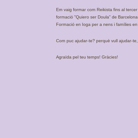
Em vaig formar com Reikista fins al tercer
formació "Quiero ser Doula" de Barcelona, 
Formació en Ioga per a nens i famílies en
Com puc ajudar-te? perquè vull ajudar-te,
Agraïda pel teu temps! Gràcies!