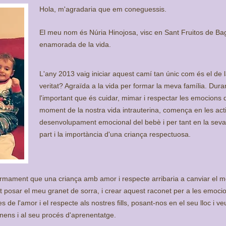
Hola, m'agradaria que em coneguessis.
El meu nom és Núria Hinojosa, visc en Sant Fruitos de B
enamorada de la vida.
L'any 2013 vaig iniciar aquest camí tan únic com és el de 
veritat? Agraïda a la vida per formar la meva família. Dur
l'important que és cuidar, mimar i respectar les emocions 
moment de la nostra vida intrauterina, comença en les actit
desenvolupament emocional del bebè i per tant en la seva
part i la importància d'una criança respectuosa.
ermament que una criança amb amor i respecte arribaria a canviar el 
ut posar el meu granet de sorra, i crear aquest raconet per a les emo
s de l'amor i el respecte als nostres fills, posant-nos en el seu lloc i v
s nens i al seu procés d'aprenentatge.