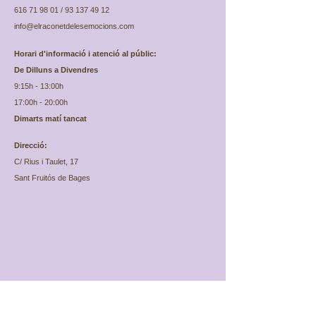
616 71 98 01
/
93 137 49 12
info@elraconetdelesemocions.com
Horari d'informació i atenció al públic:
De Dilluns a Divendres
9:15h - 13:00h
17:00h - 20:00h
Dimarts matí tancat
Direcció:
C/ Rius i Taulet, 17
Sant Fruitós de Bages