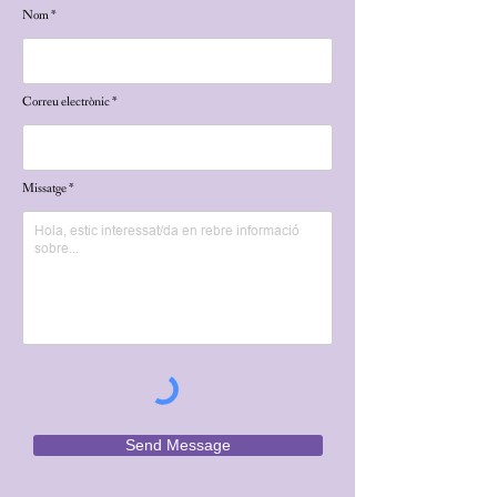
Nom
Correu electrònic
Missatge
Send Message