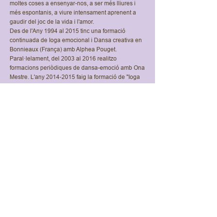
moltes coses a ensenyar-nos, a ser més lliures i
més espontanis, a viure intensament aprenent a
gaudir del joc de la vida i l'amor.
Des de l'Any 1994 al 2015 tinc una formació
continuada de Ioga emocional i Dansa creativa en
Bonnieaux (França) amb Alphea Pouget.
Paral·lelament, del 2003 al 2016 realitzo
formacions periòdiques de dansa-emoció amb Ona
Mestre. L'any
2014-2015
faig la formació de "Ioga
Educa" impartit per Lídia Serra López. De l'any
2008-2011
rebo formació de tècniques de relaxació
i meditació amb Marina Luz. Des de 1998 al 2003,
formació regular de Tècnica Fedora Aberasturi i
Ioga Emocional amb Noemí d'Angelis i Yiya Diaz.
Prèviament tota la meva formació va ser de Dansa.
Vols més informació?
Estarem encantades d'ajudar-te!