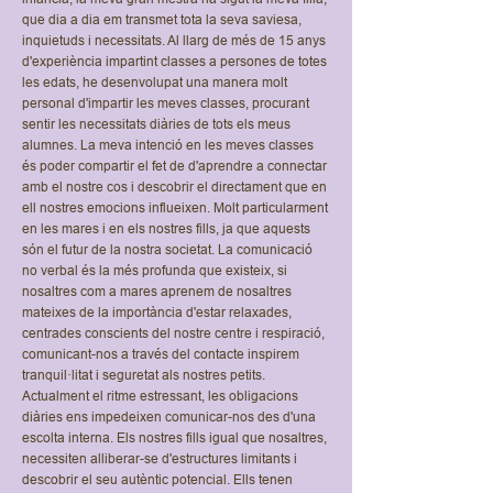
que dia a dia em transmet tota la seva saviesa,
inquietuds i necessitats. Al llarg de més de 15 anys
d'experiència impartint classes a persones de totes
les edats, he desenvolupat una manera molt
personal d'impartir les meves classes, procurant
sentir les necessitats diàries de tots els meus
alumnes. La meva intenció en les meves classes
és poder compartir el fet de d'aprendre a connectar
amb el nostre cos i descobrir el directament que en
ell nostres emocions influeixen. Molt particularment
en les mares i en els nostres fills, ja que aquests
són el futur de la nostra societat. La comunicació
no verbal és la més profunda que existeix, si
nosaltres com a mares aprenem de nosaltres
mateixes de la importància d'estar relaxades,
centrades conscients del nostre centre i respiració,
comunicant-nos a través del contacte inspirem
tranquil·litat i seguretat als nostres petits.
Actualment el ritme estressant, les obligacions
diàries ens impedeixen comunicar-nos des d'una
escolta interna. Els nostres fills igual que nosaltres,
necessiten alliberar-se d'estructures limitants i
descobrir el seu autèntic potencial. Ells tenen