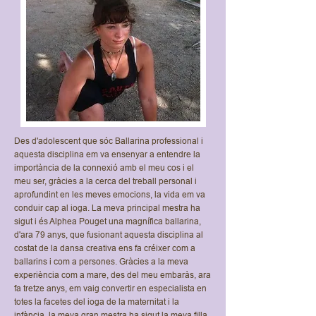
Des d'adolescent que sóc Ballarina professional i
aquesta disciplina em va ensenyar a entendre la
importància de la connexió amb el meu cos i el
meu ser, gràcies a la cerca del treball personal i
aprofundint en les meves emocions, la vida em va
conduir cap al ioga. La meva principal mestra ha
sigut i és Alphea Pouget una magnífica ballarina,
d'ara 79 anys, que fusionant aquesta disciplina al
costat de la dansa creativa ens fa créixer com a
ballarins i com a persones. Gràcies a la meva
experiència com a mare, des del meu embaràs, ara
fa tretze anys, em vaig convertir en especialista en
totes la facetes del ioga de la maternitat i la
infància, la meva gran mestra ha sigut la meva filla,