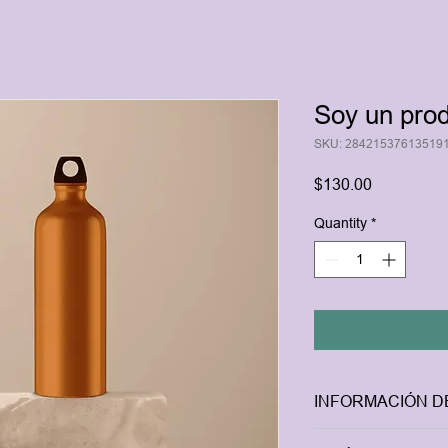
Soy un pro
SKU: 28421537613519
Price
$130.00
Quantity
*
INFORMACIÓN 
Soy la descripción de