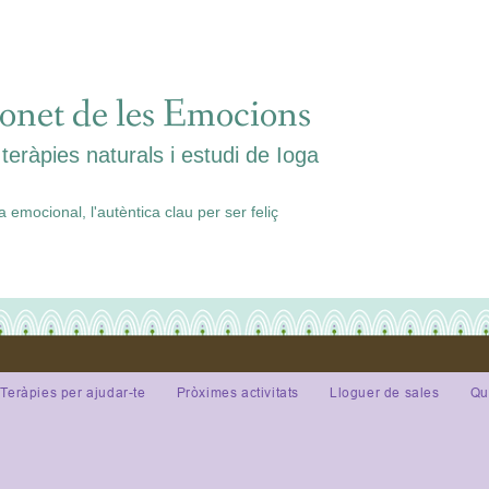
onet de les Emocions
teràpies naturals i estudi de Ioga
ia emocional, l'autèntica clau per ser feliç
Teràpies per ajudar-te
Pròximes activitats
Lloguer de sales
Qu