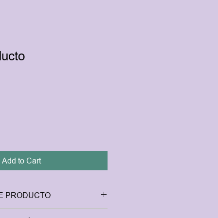
ducto
1
Add to Cart
DE PRODUCTO
 un producto. Soy el lugar ideal